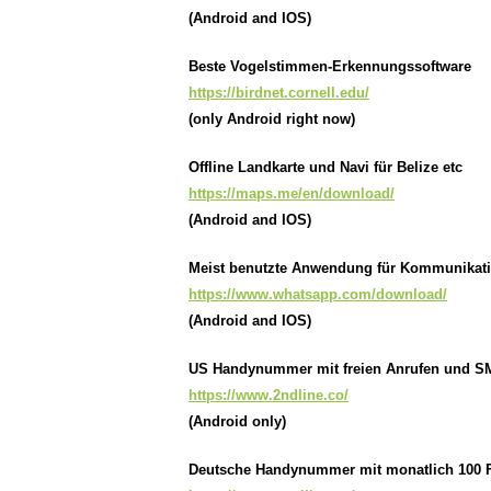
(Android and IOS)
Beste Vogelstimmen-Erkennungssoftware
https://birdnet.cornell.edu/
(only Android right now)
Offline Landkarte und Navi für Belize etc
https://maps.me/en/download/
(Android and IOS)
Meist benutzte Anwendung für Kommunikatio
https://www.whatsapp.com/download/
(Android and IOS)
US Handynummer mit freien Anrufen und SMS
https://www.2ndline.co/
(Android only)
Deutsche Handynummer mit monatlich 100 Fr