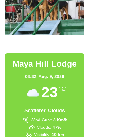
Maya Hill Lodge
03:32,
Aug. 9, 2026
23
°C
Scattered Clouds
Wind Gust:
3 Km/h
Clouds:
47%
Visibility:
10 km